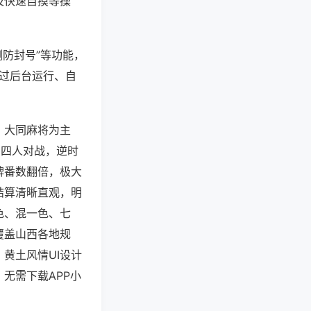
及快速自摸等操
测防封号”等功能，
通过后台运行、自
、大同麻将为主
，四人对战，逆时
牌番数翻倍，极大
结算清晰直观，明
色、混一色、七
覆盖山西各地规
黄土风情UI设计
无需下载APP小
。