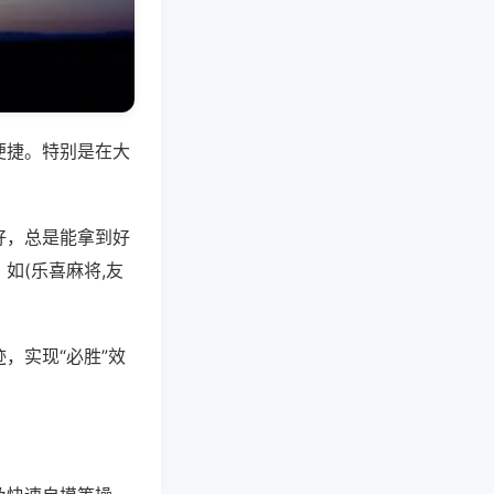
便捷。特别是在大
好，总是能拿到好
如(乐喜麻将,友
，实现“必胜”效
。