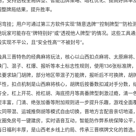
吗；支持透视全局牌型、智能出牌策略、暗杠优化、提高好牌率
调整牌局结果，提升胜率。
弯挂；用户可通过第三方软件实现“随意选牌”“控制牌型”“防检
玩家可能存在“牌特别好”或“透视他人牌型”的情况。这些工具
实现不平公，且“安全性高”“不被封号”。
独具三晋特色的经典麻将玩法，核心以山西扣点麻将、太原麻将
缺门、混子、杠爆、报听等本土标志性规则，使用136张标准牌
法要求缺门胡牌，部分地区带混子万能牌，报听后不可换牌，胡
平性，扣点机制是山西麻将核心，胡牌后按番数扣减对手分数，
齐全，杠上开花、抢杠胡、海底捞月等高番牌型刺激过瘾，清一
型丰富，门清、绝张加番等附加规则进一步提升乐趣，游戏全面
大同带混、运城推倒胡等模式自由切换，晋地方言配音亲切地道，
友圈免房号一键建房，实时语音互动，智能防作弊系统保障公平，
每日福利丰厚，是山西老乡线上约局、传承三晋棋牌文化的首选