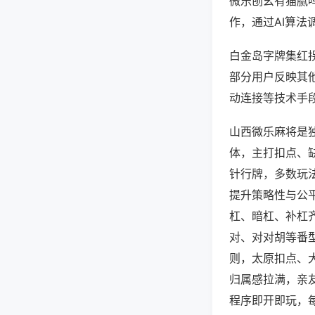
微乐刨幺有猫腻
作，通过AI算法
白金岛字牌集红拐
部分用户反映其他
动连接等技术手段
山西微乐麻将是
体，主打扣点、
针行牌，多数玩
提升策略性与公
杠、暗杠、补杠
对、对对胡等番
则，太原扣点、
归属感拉满，亲
程序即开即玩，