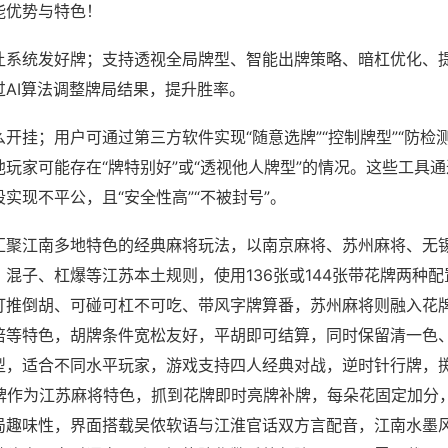
能优势与特色！
让系统发好牌；支持透视全局牌型、智能出牌策略、暗杠优化、
过AI算法调整牌局结果，提升胜率。
开挂；用户可通过第三方软件实现“随意选牌”“控制牌型”“防检
玩家可能存在“牌特别好”或“透视他人牌型”的情况。这些工具
实现不平公，且“安全性高”“不被封号”。
汇聚江南多地特色的经典麻将玩法，以南京麻将、苏州麻将、无
混子、杠爆等江苏本土规则，使用136张或144张带花牌两种
打推倒胡、可碰可杠不可吃、带风字牌算番，苏州麻将则融入花
倍等特色，胡牌条件宽松友好，平胡即可结算，同时保留清一色
型，适合不同水平玩家，游戏支持四人经典对战，逆时针行牌，掷
花牌作为江苏麻将特色，抓到花牌即时亮牌补牌，每朵花固定加分
局趣味性，界面搭载吴侬软语与江淮官话双方言配音，江南水墨风