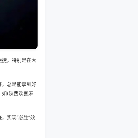
便捷。特别是在大
好，总是能拿到好
如(陕西欢喜麻
，实现“必胜”效
。