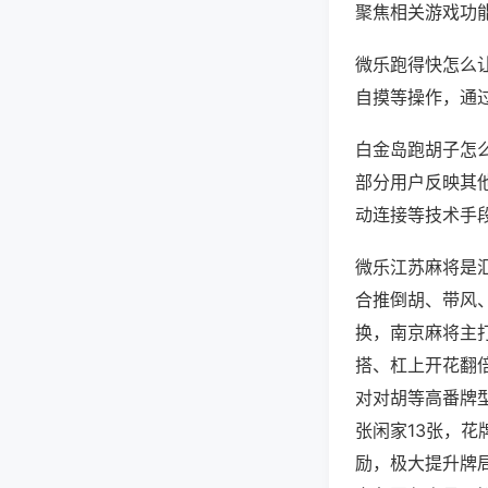
聚焦相关游戏功
微乐跑得快怎么
自摸等操作，通
白金岛跑胡子怎么
部分用户反映其他
动连接等技术手段
微乐江苏麻将是
合推倒胡、带风、
换，南京麻将主
搭、杠上开花翻
对对胡等高番牌
张闲家13张，
励，极大提升牌