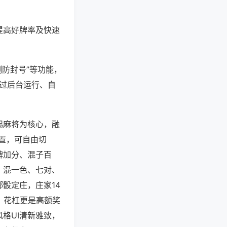
提高好牌率及快速
测防封号”等功能，
通过后台运行、自
锡麻将为核心，融
配置，可自由切
牌加分、混子百
、混一色、七对、
骰定庄，庄家14
，花杠更是高额奖
格UI清新雅致，