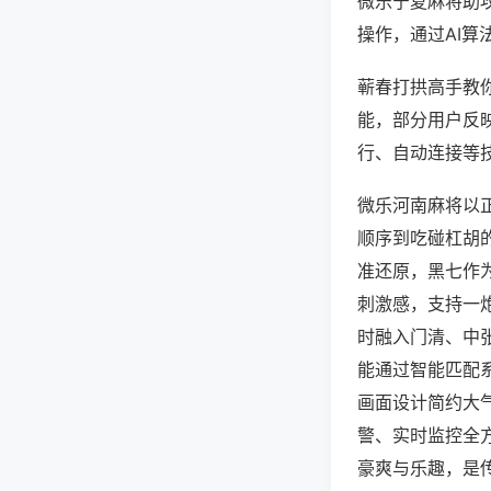
微乐宁夏麻将助
操作，通过AI算
蕲春打拱高手教你
能，部分用户反映
行、自动连接等技
微乐河南麻将以
顺序到吃碰杠胡
准还原，黑七作
刺激感，支持一
时融入门清、中
能通过智能匹配
画面设计简约大
警、实时监控全
豪爽与乐趣，是