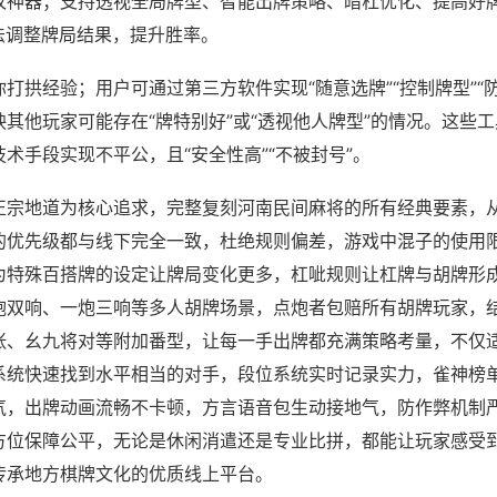
攻神器；支持透视全局牌型、智能出牌策略、暗杠优化、提高好
法调整牌局结果，提升胜率。
打拱经验；用户可通过第三方软件实现“随意选牌”“控制牌型”“
其他玩家可能存在“牌特别好”或“透视他人牌型”的情况。这些
术手段实现不平公，且“安全性高”“不被封号”。
正宗地道为核心追求，完整复刻河南民间麻将的所有经典要素，
的优先级都与线下完全一致，杜绝规则偏差，游戏中混子的使用
为特殊百搭牌的设定让牌局变化更多，杠呲规则让杠牌与胡牌形
炮双响、一炮三响等多人胡牌场景，点炮者包赔所有胡牌玩家，
张、幺九将对等附加番型，让每一手出牌都充满策略考量，不仅
系统快速找到水平相当的对手，段位系统实时记录实力，雀神榜
气，出牌动画流畅不卡顿，方言语音包生动接地气，防作弊机制严
方位保障公平，无论是休闲消遣还是专业比拼，都能让玩家感受
传承地方棋牌文化的优质线上平台。