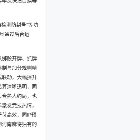
牌率及快速自摸等
防检测防封号”等功
工具通过后台运
从掷骰开牌、抓牌
限制与加分规则精
成联动，大幅提升
结算清晰透明，同
适合熟人约局，也
单激发竞技热情，
苛高效，同IP预
到河南麻将独有的