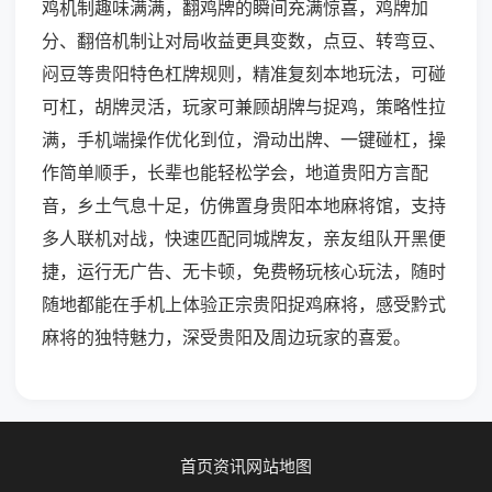
鸡机制趣味满满，翻鸡牌的瞬间充满惊喜，鸡牌加
分、翻倍机制让对局收益更具变数，点豆、转弯豆、
闷豆等贵阳特色杠牌规则，精准复刻本地玩法，可碰
可杠，胡牌灵活，玩家可兼顾胡牌与捉鸡，策略性拉
满，手机端操作优化到位，滑动出牌、一键碰杠，操
作简单顺手，长辈也能轻松学会，地道贵阳方言配
音，乡土气息十足，仿佛置身贵阳本地麻将馆，支持
多人联机对战，快速匹配同城牌友，亲友组队开黑便
捷，运行无广告、无卡顿，免费畅玩核心玩法，随时
随地都能在手机上体验正宗贵阳捉鸡麻将，感受黔式
麻将的独特魅力，深受贵阳及周边玩家的喜爱。
首页
资讯
网站地图