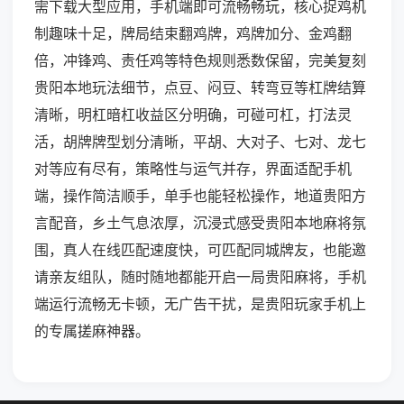
需下载大型应用，手机端即可流畅畅玩，核心捉鸡机
制趣味十足，牌局结束翻鸡牌，鸡牌加分、金鸡翻
倍，冲锋鸡、责任鸡等特色规则悉数保留，完美复刻
贵阳本地玩法细节，点豆、闷豆、转弯豆等杠牌结算
清晰，明杠暗杠收益区分明确，可碰可杠，打法灵
活，胡牌牌型划分清晰，平胡、大对子、七对、龙七
对等应有尽有，策略性与运气并存，界面适配手机
端，操作简洁顺手，单手也能轻松操作，地道贵阳方
言配音，乡土气息浓厚，沉浸式感受贵阳本地麻将氛
围，真人在线匹配速度快，可匹配同城牌友，也能邀
请亲友组队，随时随地都能开启一局贵阳麻将，手机
端运行流畅无卡顿，无广告干扰，是贵阳玩家手机上
的专属搓麻神器。