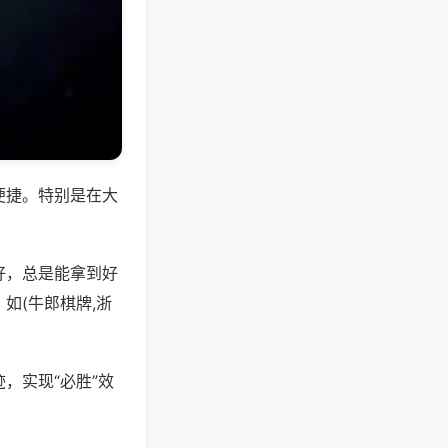
便捷。特别是在大
好，总是能拿到好
如(牛郎棋牌,浙
，实现“必胜”效
。