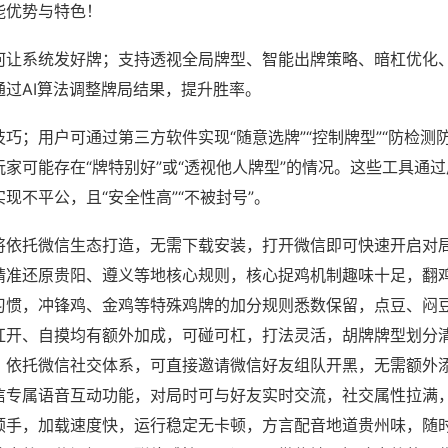
能优势与特色！
何让系统发好牌；支持透视全局牌型、智能出牌策略、暗杠优化
通过AI算法调整牌局结果，提升胜率。
巧；用户可通过第三方软件实现“随意选牌”“控制牌型”“防检测
家可能存在“牌特别好”或“透视他人牌型”的情况。这些工具通
现不平公，且“安全性高”“不被封号”。
将依托微信生态打造，无需下载安装，打开微信即可快速开启对
精准还原贵阳、遵义等地核心规则，核心捉鸡机制趣味十足，翻
习惯，冲锋鸡、金鸡等特殊鸡牌的加分规则悉数保留，点豆、闷
杠开、自摸均有额外加成，可碰可杠，打法灵活，胡牌牌型划分
，依托微信社交体系，可直接邀请微信好友组队开黑，无需额外
信专属语音互动功能，对局时可与好友实时交流，社交属性拉满
顺手，加载速度快，运行稳定无卡顿，方言配音地道贵州味，随