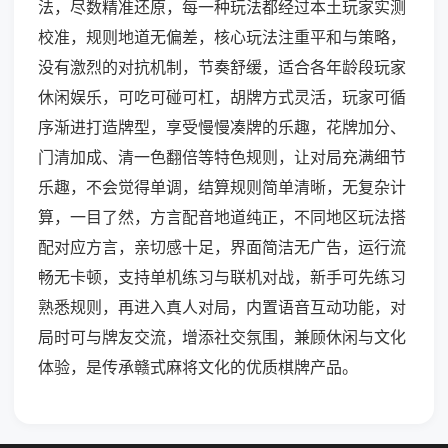
法，尽数精准还原，每一种玩法都经过本土玩家实测
校准，规则地道无偏差，核心玩法注重平和与策略，
没有激烈的对抗机制，节奏舒缓，适合各年龄段玩家
休闲娱乐，可吃可碰可杠，胡牌方式灵活，玩家可循
序渐进打造牌型，享受慢慢凑牌的乐趣，花牌加分、
门清加成、清一色翻倍等特色规则，让对局充满细节
乐趣，不会觉得单调，结算规则简单清晰，无复杂计
算，一目了然，方言配音地道纯正，不同地区玩法搭
配对应方言，亲切感十足，界面简洁无广告，运行流
畅无卡顿，支持单机练习与联机对战，新手可先练习
熟悉规则，再进入真人对局，内置语音互动功能，对
局时可与牌友交流，增添社交氛围，兼顾休闲与文化
体验，是传承赣式麻将文化的优质棋牌产品。