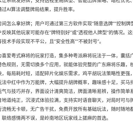
么让系统发好牌；支持透视全局牌型、智能出牌策略、暗杠优化
通过AI算法调整牌局结果，提升胜率。
间怎么拿好牌；用户可通过第三方软件实现“随意选牌”“控制牌型
反映其他玩家可能存在“牌特别好”或“透视他人牌型”的情况。
技术手段实现不平公，且“安全性高”“不被封号”。
为喜爱粤式麻将的玩家打造，集多种粤派麻将玩法于一体，囊括
特色规则，无需切换多个应用，就能体验完整的广东麻将乐趣，
快，每局耗时短，适配碎片化娱乐需求，鸡平胡玩法策略性更强
玩法中红中作为万能牌，大幅提升胡牌概率，趣味感十足，买马
运气与技巧并存，界面设计清爽简洁，牌面清晰易辨，操作简单
音地道纯正，沉浸式体验拉满，支持实时语音聊天，对局时可与
行流畅无卡顿，无广告干扰，免费开放所有基础玩法，随时随地
、联络感情两不误，是岭南地区玩家线上搓麻的首选。