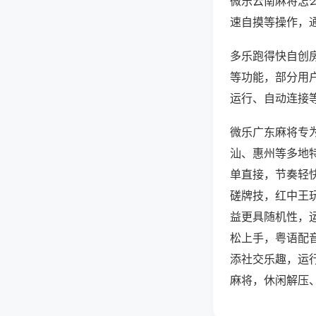
微乐云南麻将怎
速自摸等操作，
多乐跑得快自创房
等功能，部分用户
运行、自动连接等
微乐广东麻将专
汕、惠州等多地
单直接，节奏轻
磋牌技，红中王
益更具随机性，
松上手，粤语配
添社交乐趣，运
麻将，休闲解压