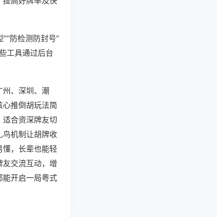
、提高好牌率及快
”“防检测防封号”
这些工具通过后台
广州、深圳、潮
核心推倒胡玩法简
，适合资深牌友切
扎鸟机制让胡牌收
易懂，长辈也能轻
牌友交流互动，增
都能开启一局粤式