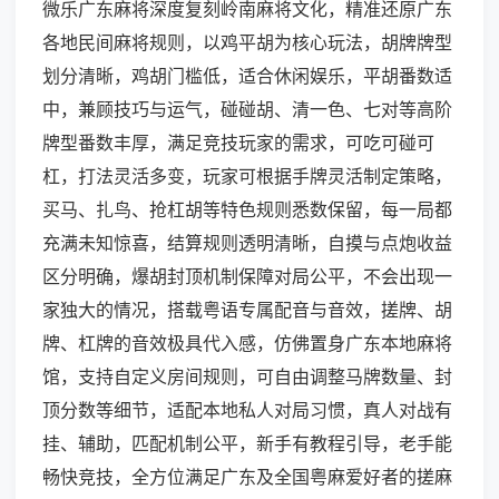
微乐广东麻将深度复刻岭南麻将文化，精准还原广东
各地民间麻将规则，以鸡平胡为核心玩法，胡牌牌型
划分清晰，鸡胡门槛低，适合休闲娱乐，平胡番数适
中，兼顾技巧与运气，碰碰胡、清一色、七对等高阶
牌型番数丰厚，满足竞技玩家的需求，可吃可碰可
杠，打法灵活多变，玩家可根据手牌灵活制定策略，
买马、扎鸟、抢杠胡等特色规则悉数保留，每一局都
充满未知惊喜，结算规则透明清晰，自摸与点炮收益
区分明确，爆胡封顶机制保障对局公平，不会出现一
家独大的情况，搭载粤语专属配音与音效，搓牌、胡
牌、杠牌的音效极具代入感，仿佛置身广东本地麻将
馆，支持自定义房间规则，可自由调整马牌数量、封
顶分数等细节，适配本地私人对局习惯，真人对战有
挂、辅助，匹配机制公平，新手有教程引导，老手能
畅快竞技，全方位满足广东及全国粤麻爱好者的搓麻