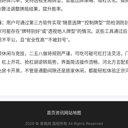
高好牌几率；支持透视全局牌型、智能出牌策略、暗杠优化、提
AI算法调整牌局结果，提升胜率。
；用户可通过第三方软件实现“随意选牌”“控制牌型”“防检测防
可能存在“牌特别好”或“透视他人牌型”的情况。这些工具通过
不平公，且“安全性高”“不被封号”。
顾休闲与竞技，二五八做将规则严谨，可吃可碰可杠打法灵活，
，杠上开花、抢杠胡逆转局势，界面简洁操作流畅，河北方言配
免房卡开黑，不管是通勤间隙还是居家休闲，都能轻松体验正宗
首页
资讯
网站地图
2026 © 泰格网 版权所有 All Rights Reserved