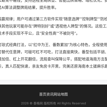
么避免不输钱；支持透视全局牌型、智能出牌策略、暗杠优化、
过AI算法调整牌局结果，提升胜率。
赢规律；用户可通过第三方软件实现“随意选牌”“控制牌型”“防
其他玩家可能存在“牌特别好”或“透视他人牌型”的情况。这些
术手段实现不平公，且“安全性高”“不被封号”。
打琼式经典打法，以“红中为王、番数累加”为核心特色，全程使
可替代任意牌，可碰可杠不可吃，打法直接爽快，番型包括平胡
摸加倍、杠上开花翻倍，流局查叫保障公平，搭配地道海南方言
新，真人匹配快速，亲友免房卡开黑，完美还原海南本土搓麻乐
首页
资讯
网站地图
2026 © 泰格网 版权所有 All Rights Reserved