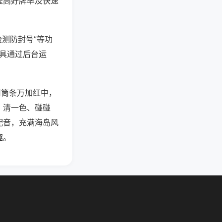
提高好牌率及快速
检测防封号”等功
工具通过后台运
用筒条万加红中，
、清一色、碰碰
配音，充满海岛风
趣。