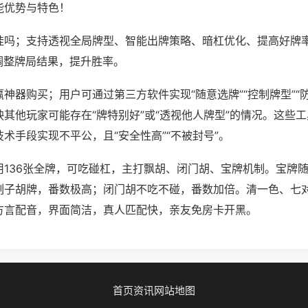
能优势与特色！
挂吗；支持透视全局牌型、智能出牌策略、暗杠优化、提高好牌
调整牌局结果，提升胜率。
神器购买；用户可通过第三方软件实现“随意选牌”“控制牌型”“
其他玩家可能存在“牌特别好”或“透视他人牌型”的情况。这些
术手段实现不平公，且“安全性高”“不被封号”。
用136张全牌，可吃碰杠，主打飘胡、闭门胡、宝牌机制。宝牌
刻子胡牌，番数极高；闭门胡不吃不碰，番数加倍。清一色、七
方言配音，界面简洁，真人匹配快，亲友免房卡开黑。
首页
资讯
网站地图