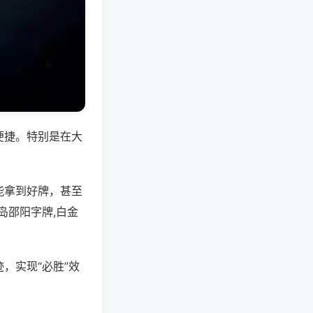
便捷。特别是在大
能拿到好牌，甚至
岛邵阳字牌,白金
，实现“必胜”效
。