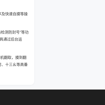
率及快速自摸等操
防检测防封号”等功
工具通过后台运
随机翻取，摸到翻
对、十三幺等高番