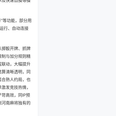
率及快速自摸等操
号”等功能，部分用
台运行、自动连接
从掷骰开牌、抓牌
限制与加分规则精
成联动，大幅提升
结算清晰透明，同
适合熟人约局，也
单激发竞技热情，
苛高效，同IP预
到河南麻将独有的