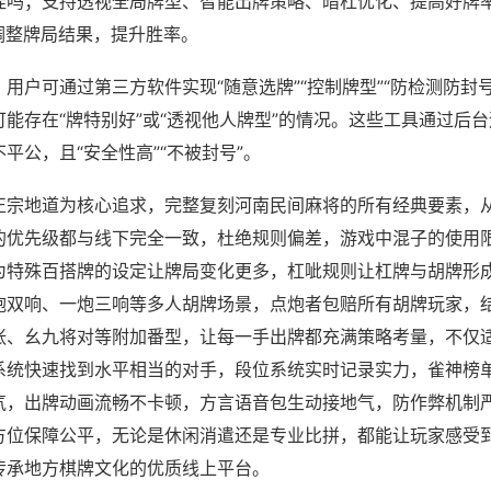
挂吗；支持透视全局牌型、智能出牌策略、暗杠优化、提高好牌
调整牌局结果，提升胜率。
用户可通过第三方软件实现“随意选牌”“控制牌型”“防检测防封
能存在“牌特别好”或“透视他人牌型”的情况。这些工具通过后
平公，且“安全性高”“不被封号”。
正宗地道为核心追求，完整复刻河南民间麻将的所有经典要素，
的优先级都与线下完全一致，杜绝规则偏差，游戏中混子的使用
为特殊百搭牌的设定让牌局变化更多，杠呲规则让杠牌与胡牌形
炮双响、一炮三响等多人胡牌场景，点炮者包赔所有胡牌玩家，
张、幺九将对等附加番型，让每一手出牌都充满策略考量，不仅
系统快速找到水平相当的对手，段位系统实时记录实力，雀神榜
气，出牌动画流畅不卡顿，方言语音包生动接地气，防作弊机制严
方位保障公平，无论是休闲消遣还是专业比拼，都能让玩家感受
传承地方棋牌文化的优质线上平台。