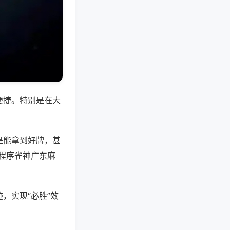
便捷。特别是在大
是能拿到好牌，甚
程序雀神广东麻
，实现“必胜”效
。