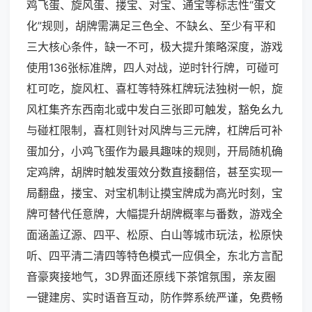
鸡飞蛋、旋风蛋、搂宝、对宝、通宝等标志性“蛋文
化”规则，胡牌需满足三色全、不缺幺、至少有平和
三大核心条件，缺一不可，极大提升策略深度，游戏
使用136张标准牌，四人对战，逆时针行牌，可碰可
杠可吃，旋风杠、喜杠等特殊杠牌玩法独树一帜，旋
风杠集齐东西南北或中发白三张即可触发，豁免幺九
与碰杠限制，喜杠则针对风牌与三元牌，杠牌后可补
蛋加分，小鸡飞蛋作为最具趣味的规则，开局随机确
定鸡牌，胡牌时触发蛋效分数直接翻倍，甚至实现一
局翻盘，搂宝、对宝机制让摸宝牌成为高光时刻，宝
牌可替代任意牌，大幅提升胡牌概率与番数，游戏全
面涵盖辽源、四平、松原、白山等城市玩法，松原快
听、四平清二清四等特色模式一应俱全，东北方言配
音豪爽接地气，3D界面还原线下茶馆氛围，亲友圈
一键建房、实时语音互动，防作弊系统严谨，免费畅