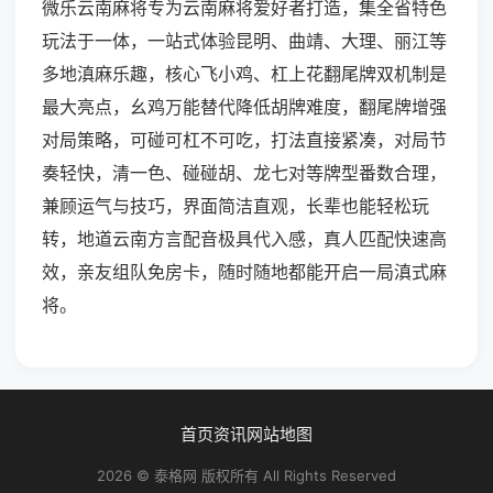
微乐云南麻将专为云南麻将爱好者打造，集全省特色
玩法于一体，一站式体验昆明、曲靖、大理、丽江等
多地滇麻乐趣，核心飞小鸡、杠上花翻尾牌双机制是
最大亮点，幺鸡万能替代降低胡牌难度，翻尾牌增强
对局策略，可碰可杠不可吃，打法直接紧凑，对局节
奏轻快，清一色、碰碰胡、龙七对等牌型番数合理，
兼顾运气与技巧，界面简洁直观，长辈也能轻松玩
转，地道云南方言配音极具代入感，真人匹配快速高
效，亲友组队免房卡，随时随地都能开启一局滇式麻
将。
首页
资讯
网站地图
2026 © 泰格网 版权所有 All Rights Reserved