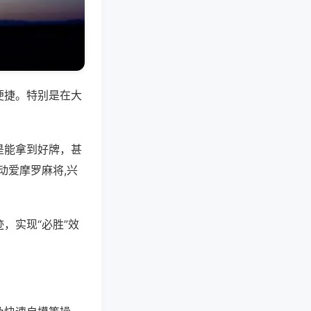
便捷。特别是在大
是能拿到好牌，甚
动爱摩罗麻将,兴
，实现“必胜”效
。