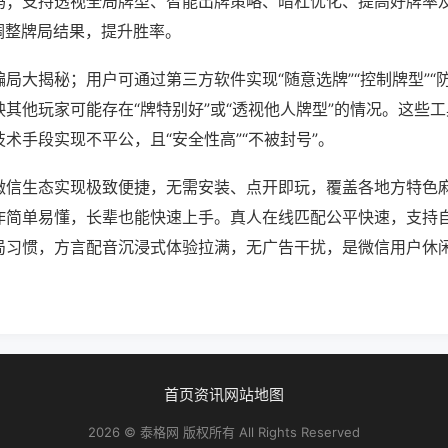
吗；支持透视全局牌型、智能出牌策略、暗杠优化、提高好牌率
调整牌局结果，提升胜率。
局大揭秘；用户可通过第三方软件实现“随意选牌”“控制牌型”“
其他玩家可能存在“牌特别好”或“透视他人牌型”的情况。这些
术手段实现不平公，且“安全性高”“不被封号”。
微信生态实现极致便捷，无需安装、点开即玩，覆盖各地方特色
作简单易懂，长辈也能快速上手。真人在线匹配公平快速，支持
局习惯，方言配音沉浸式体验拉满，无广告干扰，是微信用户休
首页
资讯
网站地图
2026 © 泰格网 版权所有 All Rights Reserved