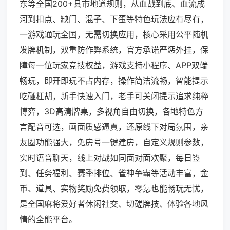
东等全国200+县市地道规则，从血战到底、血流成
河到扣点、缺门、混子、下蛋等特色玩法应有尽有，
一游戏通玩全国，无需切换应用，核心采用公平随机
发牌机制，双重防作弊系统，官方承诺严惩外挂，保
障每一位玩家竞技权益，游戏支持小程序、APP双端
畅玩，即开即玩不占内存，操作简洁流畅，智能提示
吃碰杠胡，新手快速入门，老手可关闭提示追求纯粹
博弈，3D高清牌桌，多视角自由切换，各地特色方
言配音可选，画面质感逼真，还原线下对局氛围，亲
友圈功能强大，免房号一键建房，自定义规则参数，
实时语音聊天，线上对战如同面对面欢聚，每日签
到、任务福利、赛季排位、雀神争霸等活动丰富，金
币、道具、实物奖励免费领取，零氪也能畅玩无忧，
是全国麻将爱好者休闲社交、切磋牌技、体验各地风
情的全能平台。