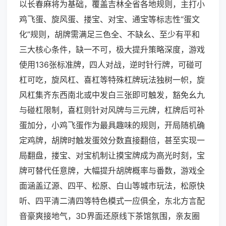
以长春麻将为基础，覆盖吉林全省各地规则，主打小
鸡飞蛋、旋风蛋、搂宝、对宝、通宝等标志性“蛋文
化”规则，胡牌需满足三色全、不缺幺、至少有平和
三大核心条件，缺一不可，极大提升策略深度，游戏
使用136张标准牌，四人对战，逆时针行牌，可碰可
杠可吃，旋风杠、喜杠等特殊杠牌玩法独树一帜，旋
风杠集齐东西南北或中发白三张即可触发，豁免幺九
与碰杠限制，喜杠则针对风牌与三元牌，杠牌后可补
蛋加分，小鸡飞蛋作为最具趣味的规则，开局随机确
定鸡牌，胡牌时触发蛋效分数直接翻倍，甚至实现一
局翻盘，搂宝、对宝机制让摸宝牌成为高光时刻，宝
牌可替代任意牌，大幅提升胡牌概率与番数，游戏全
面涵盖辽源、四平、松原、白山等城市玩法，松原快
听、四平清二清四等特色模式一应俱全，东北方言配
音豪爽接地气，3D界面还原线下茶馆氛围，亲友圈