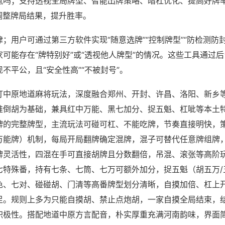
腻吗；支持透视全局牌型、智能出牌策略、暗杠优化、提高好牌
调整牌局结果，提升胜率。
；用户可通过第三方软件实现“随意选牌”“控制牌型”“防检测防
可能存在“牌特别好”或“透视他人牌型”的情况。这些工具通过
不平公，且“安全性高”“不被封号”。
打中原地道麻将玩法，深度融合郑州、开封、许昌、洛阳、新乡
推倒胡为基础，兼具红中万能、黑七加分、捉五魁、杠呲等本土
牌的完整牌型，主流玩法可碰可杠、不能吃牌，节奏直接明快，
万能牌）机制，每局开局翻牌确定混牌，混子可替代任意牌组牌
牌灵活性，四混在手可直接胡牌且分数翻倍，吊混、滚张等高阶
七特殊番，持有七条、七筒、七万可额外加分，捉五魁（胡五万/
色、七对、碰碰胡、门清等高番牌型划分清晰，自摸加倍、杠上
足。规则上多为只能自摸胡、禁止点炮胡，一家自摸全局结束，
积极性。搭配地道中原方言配音，朴实厚重充满河南韵味，界面