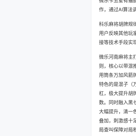
微乐卡五星有猫
作，通过AI算法
科乐麻将胡牌规律
用户反映其他玩家
接等技术手段实现
微乐河南麻将主
则，核心以带混
用筒条万加风箭
特色的是混子（
杠，极大提升胡
数。同时融入黑
大幅提升，清一
叠加，刺激感十
局查叫保障对局