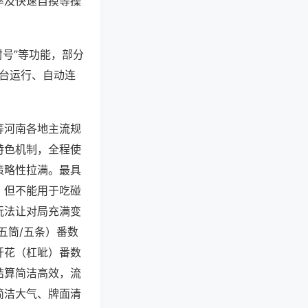
率及快速自摸等操
封号”等功能，部分
后台运行、自动连
等河南各地主流规
特色机制，全程使
策略性拉满。最具
，但不能用于吃碰
玩法让对局充满变
五筒/五条）番数
开花（杠呲）番数
结算简洁高效，流
简洁大气、牌面清