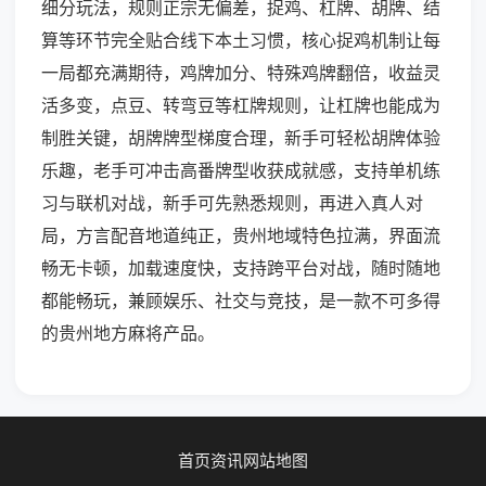
细分玩法，规则正宗无偏差，捉鸡、杠牌、胡牌、结
算等环节完全贴合线下本土习惯，核心捉鸡机制让每
一局都充满期待，鸡牌加分、特殊鸡牌翻倍，收益灵
活多变，点豆、转弯豆等杠牌规则，让杠牌也能成为
制胜关键，胡牌牌型梯度合理，新手可轻松胡牌体验
乐趣，老手可冲击高番牌型收获成就感，支持单机练
习与联机对战，新手可先熟悉规则，再进入真人对
局，方言配音地道纯正，贵州地域特色拉满，界面流
畅无卡顿，加载速度快，支持跨平台对战，随时随地
都能畅玩，兼顾娱乐、社交与竞技，是一款不可多得
的贵州地方麻将产品。
首页
资讯
网站地图