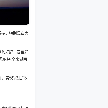
便捷。特别是在大
拿到好牌，甚至好
风麻将,全来湖南
，实现“必胜”效
。