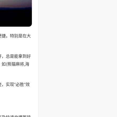
便捷。特别是在大
好，总是能拿到好
如(熊猫麻将,海
，实现“必胜”效
。