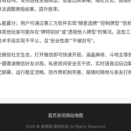
底有挂吗；支持透视全局牌型、智能出牌策略、暗杠优化、提高
算法调整牌局结果，提升胜率。
能赢分；用户可通过第三方软件实现“随意选牌”“控制牌型”“防
其他玩家可能存在“牌特别好”或“透视他人牌型”的情况。这些
术手段实现不平公，且“安全性高”“不被封号”。
托微信社交生态，打开微信即可快速开局，涵盖麻将、斗地主等
一键邀请微信好友对局，私密房间安全无干扰，实时语音边玩边
配屏幕，运行稳定流畅，防作弊机制完善，是随时随地与亲友打
首页
资讯
网站地图
2026 © 泰格网 版权所有 All Rights Reserved