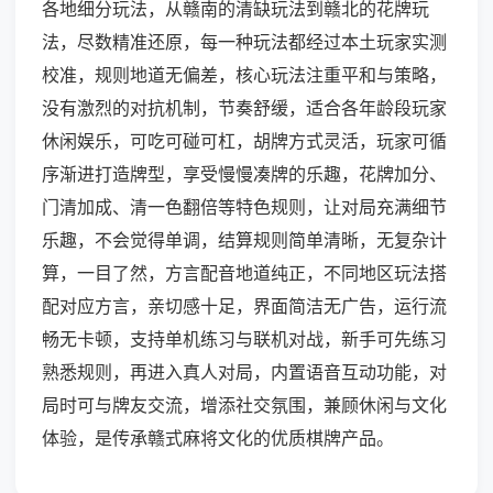
各地细分玩法，从赣南的清缺玩法到赣北的花牌玩
法，尽数精准还原，每一种玩法都经过本土玩家实测
校准，规则地道无偏差，核心玩法注重平和与策略，
没有激烈的对抗机制，节奏舒缓，适合各年龄段玩家
休闲娱乐，可吃可碰可杠，胡牌方式灵活，玩家可循
序渐进打造牌型，享受慢慢凑牌的乐趣，花牌加分、
门清加成、清一色翻倍等特色规则，让对局充满细节
乐趣，不会觉得单调，结算规则简单清晰，无复杂计
算，一目了然，方言配音地道纯正，不同地区玩法搭
配对应方言，亲切感十足，界面简洁无广告，运行流
畅无卡顿，支持单机练习与联机对战，新手可先练习
熟悉规则，再进入真人对局，内置语音互动功能，对
局时可与牌友交流，增添社交氛围，兼顾休闲与文化
体验，是传承赣式麻将文化的优质棋牌产品。