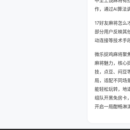
中至上饶麻将有
作，通过AI算法
17好友麻将怎么
部分用户反映其他
动连接等技术手段
微乐捉鸡麻将聚
麻将魅力，核心
技，点豆、闷豆
局，适配不同场
能轻松玩转，地
组队开黑免房卡
开启一局酣畅淋