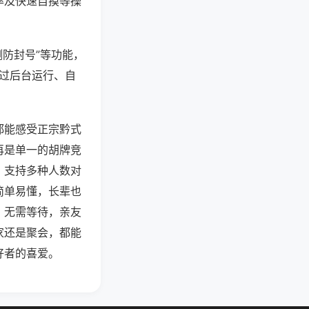
率及快速自摸等操
测防封号”等功能，
通过后台运行、自
都能感受正宗黔式
再是单一的胡牌竞
，支持多种人数对
简单易懂，长辈也
，无需等待，亲友
家还是聚会，都能
好者的喜爱。