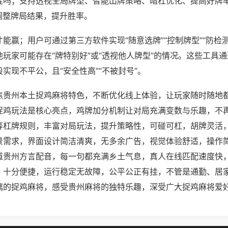
挂吗；支持透视全局牌型、智能出牌策略、暗杠优化、提高好牌
调整牌局结果，提升胜率。
才能赢；用户可通过第三方软件实现“随意选牌”“控制牌型”“防检
玩家可能存在“牌特别好”或“透视他人牌型”的情况。这些工具
实现不平公，且“安全性高”“不被封号”。
焦贵州本土捉鸡麻将特色，不断优化线上体验，让玩家随时随地
捉鸡玩法是核心亮点，鸡牌加分机制让对局充满变数与乐趣，不
等杠牌规则，丰富对局玩法，提升策略性，可碰可杠，胡牌灵活
景需求，界面设计简洁清爽，无多余广告，视觉体验舒适，操作
道贵州方言配音，每一句都充满乡土气息，真人在线匹配速度快
，十分便捷，运行稳定无故障，公平公正有挂，不管是通勤、居
漓的捉鸡麻将，感受贵州麻将的独特乐趣，深受广大捉鸡麻将爱