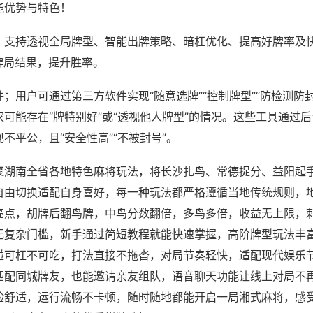
能优势与特色！
；支持透视全局牌型、智能出牌策略、暗杠优化、提高好牌率及
牌局结果，提升胜率。
；用户可通过第三方软件实现“随意选牌”“控制牌型”“防检测防
可能存在“牌特别好”或“透视他人牌型”的情况。这些工具通过
不平公，且“安全性高”“不被封号”。
聚湖南全省各地特色麻将玩法，将长沙扎鸟、常德捉分、益阳起
自由切换适配自身喜好，每一种玩法都严格遵循当地传统规则，
亮点，胡牌后翻鸟牌，中鸟分数翻倍，多鸟多倍，收益无上限，
无复杂门槛，新手通过简短教程就能快速掌握，高阶牌型玩法丰
碰可杠不可吃，打法直接不拖沓，对局节奏轻快，适配现代娱乐
匹配同城牌友，也能邀请亲友组队，语音聊天功能让线上对局不
验舒适，运行流畅不卡顿，随时随地都能开启一局湘式麻将，感