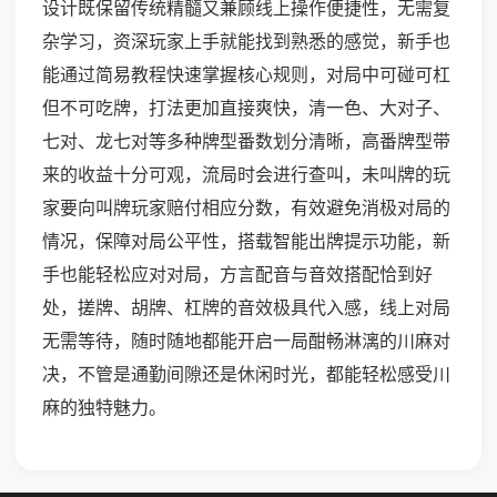
设计既保留传统精髓又兼顾线上操作便捷性，无需复
杂学习，资深玩家上手就能找到熟悉的感觉，新手也
能通过简易教程快速掌握核心规则，对局中可碰可杠
但不可吃牌，打法更加直接爽快，清一色、大对子、
七对、龙七对等多种牌型番数划分清晰，高番牌型带
来的收益十分可观，流局时会进行查叫，未叫牌的玩
家要向叫牌玩家赔付相应分数，有效避免消极对局的
情况，保障对局公平性，搭载智能出牌提示功能，新
手也能轻松应对对局，方言配音与音效搭配恰到好
处，搓牌、胡牌、杠牌的音效极具代入感，线上对局
无需等待，随时随地都能开启一局酣畅淋漓的川麻对
决，不管是通勤间隙还是休闲时光，都能轻松感受川
麻的独特魅力。