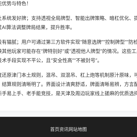
能优势与特色！
让系统发好牌；支持透视全局牌型、智能出牌策略、暗杠优化、
过AI算法调整牌局结果，提升胜率。
有猫腻；用户可通过第三方软件实现“随意选牌”“控制牌型”“防
其他玩家可能存在“牌特别好”或“透视他人牌型”的情况。这些
术手段实现不平公，且“安全性高”“不被封号”。
度还原津门本土规则，混吊、双混吊、杠上炮等机制原汁原味，
，结算规则清晰明了。界面设计清爽舒适，牌面清晰易辨，方言
新手易上手、老手能竞技，是天津及周边玩家线上搓麻的优质选
首页
资讯
网站地图