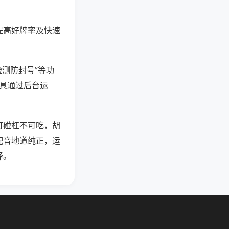
提高好牌率及快速
检测防封号”等功
工具通过后台运
可碰杠不可吃，胡
配音地道纯正，运
择。