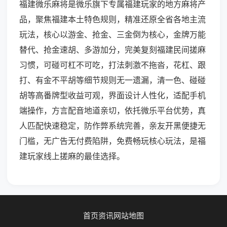
福建微乐麻将是微乐旗下专属福建玩家的地方麻将产
品，聚焦福建本土特色规则，精准还原全省各地主流
玩法，核心以游金、抢金、三金倒为核心，金牌万能
替代、抢金速胡、多游加分，完美复刻福建民间搓麻
习惯，可碰可杠不可吃，打法刺激不拖沓，花杠、跟
打、有金不平胡等细节规则无一遗漏，清一色、碰碰
胡等高番牌型收益可观，界面设计人性化，适配手机
端操作，方言配音地道亲切，依托微乐平台优势，真
人匹配快速稳定，防作弊系统完善，亲友开黑便捷无
门槛，无广告无付费陷阱，免费畅玩核心玩法，是福
建玩家线上搓麻的最佳选择。
首页
资讯
网站地图