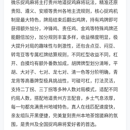
微乐捉鸡麻将主打贵州地道捉鸡麻将玩法，精准还原
贵阳、遵义、安顺等贵州各地主流规则，核心捉鸡机
制是最大特色，牌局结束后翻出鸡牌，持有鸡牌即可
获得额外加分，冲锋鸡、责任鸡、金鸡等特殊鸡牌还
能翻倍加分，加分规则丰富多样，收益梯度明显，极
大提升对局的趣味性与刺激性，还包含点豆、闷豆、
转弯豆等专属杠牌结算规则，不同杠型收益不同，杠
开、自摸均有额外番数加成，胡牌牌型划分清晰，平
胡、大对子、七对、龙七对、清一色等分阶明确，青
龙背等高番牌型极具挑战性，可碰可杠，打法灵活，
支持二丁拐、三丁拐等多种人数对局模式，适配不同
约局人数，搭配地道贵州方言配音，乡土气息浓厚，
每一句都充满贵州地域特色，真人在线匹配速度快，
亲友组队开黑便捷，完美复刻贵州本地茶馆搓麻的氛
围，是贵州及全国捉鸡麻将爱好者的首选。