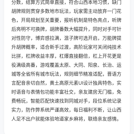
分数，结算方式简单直接，符合山西本地习惯，缺门
胡牌规则贯穿多数地市玩法，玩家需主动放弃一门花
色，开局规划至关重要，报听机制是特色亮点，听牌
后亮明不可换牌，胡牌番数大幅提升，同时对手可针
对性防守，博弈感拉满，混子牌可选开启，万能牌提
升胡牌概率，适合新手过渡，高阶玩家可关闭纯技术
比拼，杠牌收益丰厚，杠爆直接翻倍，杠上开花更是
役满级高番，游戏覆盖太原、大同、阳泉、长治、运
城等全省所有城市玩法，规则细节精准适配，晋语方
言配音亲切自然，黄土高原元素UI设计独具特色，实
时语音与表情包功能丰富社交，亲友建房无门槛，免
费畅玩，智能匹配快速找到同城对手，段位系统记录
实力，防作弊系统严谨高效，每日福利不断，让山西
人足不出户就能体验地道家乡麻将，联络亲友感情。