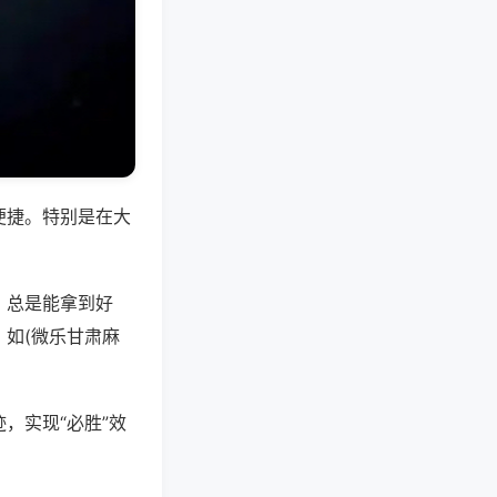
便捷。特别是在大
，总是能拿到好
如(微乐甘肃麻
，实现“必胜”效
。